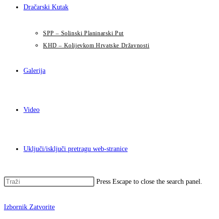
Dračarski Kutak
SPP – Solinski Planinarski Put
KHD – Kolijevkom Hrvatske Državnosti
Galerija
Video
Uključi/isključi pretragu web-stranice
Press Escape to close the search panel.
Izbornik
Zatvorite