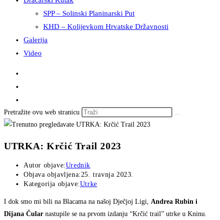
Dračarski Kutak
SPP – Solinski Planinarski Put
KHD – Kolijevkom Hrvatske Državnosti
Galerija
Video
Pretražite ovu web stranicu
UTRKA: Krčić Trail 2023
Autor objave:
Urednik
Objava objavljena:
25. travnja 2023.
Kategorija objave:
Utrke
I dok smo mi bili na Blacama na našoj Dječjoj Ligi,
Andrea Rubin i
Dijana Čular
nastupile se na prvom izdanju “Krčić trail” utrke u Kninu.