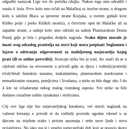
odgoditi nastavak Lige sve do početka ožujka. Nakon toga smo odradili i
ostala 4. kola. Prvo kolo smo trčali na Malačkoj sa istočne strane, u drugom
kolu u udolini Blaca sa sjeverne strane Kozjaka, u trećem guštali kroz
Kliško polje i preko Kliških mostića, u četvrtom opet do Malačke ali sa
zapadne strane, a zadnje kolo smo održali na našem Planinarskom Domu
Putalj gdje je bila i prigodna dodjela nagrada.
Svako dijeto moralo je
imati svog odraslog pratitelja na utrci koji mora potpisati Suglasnost i
Izjavu o odricanju odgovornosti za maloljetnog natjecatelja kojeg
prati (ili to online potvrditi).
Koncept utrka bio je trail, što znači da se u
cijelosti održao na otvorenom u prirodi gdje su djeca i roditelji/pratitelji
trčali/šetali šumskim stazama, makadamima, planinarskim markiranim i
nemarkiranim stazama, puteljcima i livadama, a utrke su bile duge oko 3 do
4 km uz svladavanje nekog malog visinskog uspona. Sve utrke su bile
dodatno označene našim oznakama i strelicama.
Cilj ove lige nije bio natjecateljskog karaktera, već staviti naglasak na
važnost kretanja u prirodi te da roditelji provedu ugodan vikend u sa
djecom na svježem zraku i pritom upoznaju i neke nove ljude i nova
prijateljstva. No jako nas je i veselio natjecateljski duh koji se pojavio skoro