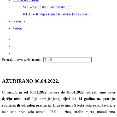
Dračarski Kutak
SPP – Solinski Planinarski Put
KHD – Kolijevkom Hrvatske Državnosti
Galerija
Video
Pretražite ovu web stranicu
AŽURIRANO 06.04.2022.
U razdoblju od 08.01.2022 pa sve do 03.04.2022. održali smo
prva
dječju mini trail ligi namijenjenoj djeci do 14 godina uz pratnju
roditelja ili odraslog pratitelja.
Liga je imala
5 kola
koja se održavala, a
iako smo prvo kolo odradili 08.01. , zbog strožih mjera, morali smo