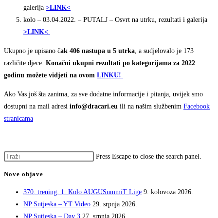
galerija
>LINK<
kolo – 03.04.2022. – PUTALJ – Osvrt na utrku, rezultati i galerija
>LINK<
Ukupno je upisano č
ak 406 nastupa u 5 utrka
, a sudjelovalo je 173
različite djece.
Konačni ukupni rezultati po kategorijama za 2022
godinu možete vidjeti na ovom
LINKU!
Ako Vas još šta zanima, za sve dodatne informacije i pitanja, uvijek smo
dostupni na mail adresi
info@dracari.eu
ili na našim službenim
Facebook
stranicama
Press Escape to close the search panel.
Nove objave
370. trening: 1. Kolo AUGUSummiT Lige
9. kolovoza 2026.
NP Sutjeska – YT Video
29. srpnja 2026.
NP Sutjeska – Day 3
27. srpnja 2026.