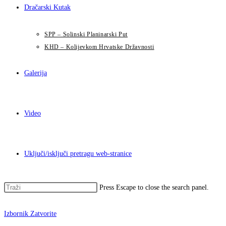
Dračarski Kutak
SPP – Solinski Planinarski Put
KHD – Kolijevkom Hrvatske Državnosti
Galerija
Video
Uključi/isključi pretragu web-stranice
Press Escape to close the search panel.
Izbornik
Zatvorite