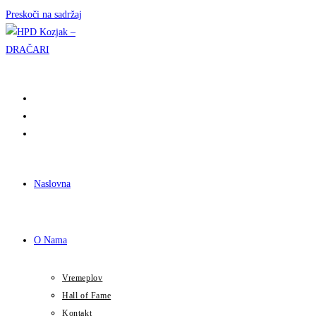
Preskoči na sadržaj
Naslovna
O Nama
Vremeplov
Hall of Fame
Kontakt