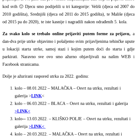
kod svih 🙂 Djecu smo podijelili u tri kategorije: Veliši (djeca od 2007 do
2010 godišita), Srednjiši (djeca od 2011 do 2015 godišta), te Mališe (djeca
od 2015 pa do 2020), te iste kasnije i nagradili nakon odrađenih 5. kola.
Za svako kolo se trebalo online prijaviti putem forme za prijavu,
a
dan-dva prije utrke objavimo i pošaljemo svim prijavljenima tehinčke upute
u lokaciji starta utrke, samoj stazi i kojim putem doći do starta i gdje
parkirati. Naravno sve ovo smo ažurno objavljivali na našim WEB i
Facebook stranicama.
Dolje je ažurirani raspored utrka za 2022. godinu:
kolo – 08.01.2022 – MALAČKA – Osvrt na utrku, rezultati i
galerija >
LINK
<
kolo – 06.03.2022 – BLACA – Osvrt na utrku, rezultati i galerija
>LINK<
kolo
–
13.03.2022. – KLIŠKO POLJE – Osvrt na utrku, rezultati i
galerija
>LINK<
kolo – 20.03.2022. – MALAČKA – Osvrt na utrku, rezultati i