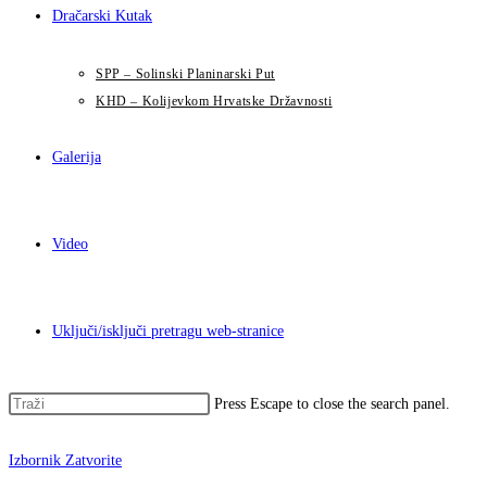
Dračarski Kutak
SPP – Solinski Planinarski Put
KHD – Kolijevkom Hrvatske Državnosti
Galerija
Video
Uključi/isključi pretragu web-stranice
Press Escape to close the search panel.
Izbornik
Zatvorite