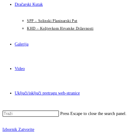
Dračarski Kutak
SPP – Solinski Planinarski Put
KHD – Kolijevkom Hrvatske Državnosti
Galerija
Video
Uključi/isključi pretragu web-stranice
Press Escape to close the search panel.
Izbornik
Zatvorite