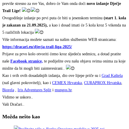
previše stresno za sve Vas, dobro će Vam onda doći
novo izdanje Dječje
Trail Lige!
Ovogodišnje izdanje po prvi puta će biti u jesenskom terminu
(start 1. kola
je zakazan za 21.09.2025),
a kao i dosad imati će 5 kola kroz 5 vikenda na
5 različitih lokacija
Više informacija možete saznati na našim službenim WEB stranicama:
https://dracari.eu/djecja-trail-liga-2025/
Prijave za prvo kolo otvoriti ćemo kroz sljedeću sedmicu, a dotad pratite
naše
Facebook stranice,
te podijelite ovu našu objavu svima onima za koje
mislite da bi mogli biti zainteresirani..
Kao i svih ovih dosadašnjih izdanja, dio ove lijepe priče su i
Grad Kaštela
(naš glavni pokrovitelj), kao i
CEMEX Hrvatska
,
CURAPROX Hrvatska
,
Biorela
,
Iris Adventures Split
i
mungos.hr
.
Vidimo se uskoro..
Vaši Dračari..
Možda nešto kao