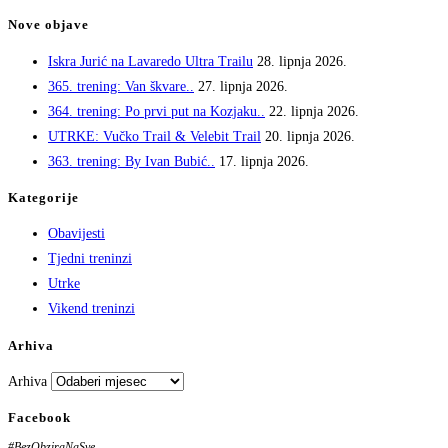
Nove objave
Iskra Jurić na Lavaredo Ultra Trailu
28. lipnja 2026.
365. trening: Van škvare..
27. lipnja 2026.
364. trening: Po prvi put na Kozjaku..
22. lipnja 2026.
UTRKE: Vučko Trail & Velebit Trail
20. lipnja 2026.
363. trening: By Ivan Bubić..
17. lipnja 2026.
Kategorije
Obavijesti
Tjedni treninzi
Utrke
Vikend treninzi
Arhiva
Arhiva
Facebook
#BezObziraNaSve