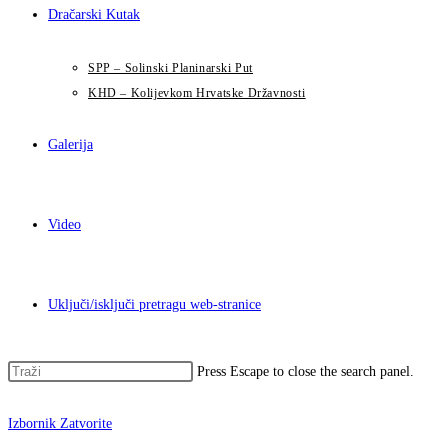
Dračarski Kutak
SPP – Solinski Planinarski Put
KHD – Kolijevkom Hrvatske Državnosti
Galerija
Video
Uključi/isključi pretragu web-stranice
Press Escape to close the search panel.
Izbornik
Zatvorite