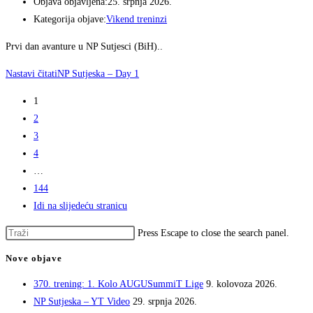
Objava objavljena:
25. srpnja 2026.
Kategorija objave:
Vikend treninzi
Prvi dan avanture u NP Sutjesci (BiH)..
Nastavi čitati
NP Sutjeska – Day 1
1
2
3
4
…
144
Idi na slijedeću stranicu
Press Escape to close the search panel.
Nove objave
370. trening: 1. Kolo AUGUSummiT Lige
9. kolovoza 2026.
NP Sutjeska – YT Video
29. srpnja 2026.