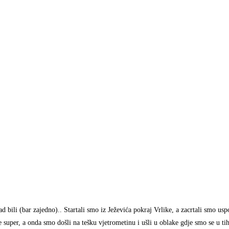
d bili (bar zajedno).. Startali smo iz Ježevića pokraj Vrlike, a zacrtali smo us
super, a onda smo došli na tešku vjetrometinu i ušli u oblake gdje smo se u tih