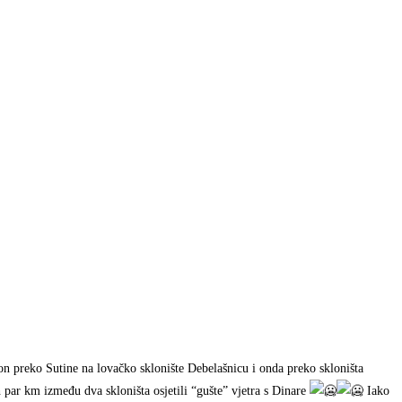
pon preko Sutine na lovačko sklonište Debelašnicu i onda preko skloništa
 par km između dva skloništa osjetili “gušte” vjetra s Dinare
Iako