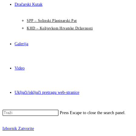
Dračarski Kutak
SPP – Solinski Planinarski Put
KHD – Kolijevkom Hrvatske Državnosti
Galerija
Video
Uključi/isključi pretragu web-stranice
Press Escape to close the search panel.
Izbornik
Zatvorite