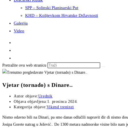
Dračarski Kutak
SPP – Solinski Planinarski Put
KHD – Kolijevkom Hrvatske Državnosti
Galerija
Video
Pretražite ovu web stranicu
Vjetar (tornado) s Dinare..
Autor objave:
Urednik
Objava objavljena:
1. prosinca 2024.
Kategorija objave:
Vikend treninzi
Nismo odavno bili na Dinari, pa smo danas odlučili napravit đir di nismo dosa
Josipa Gorete natrag u Ježević.. Do 1300 metara nadmorske visine bilo nam je 