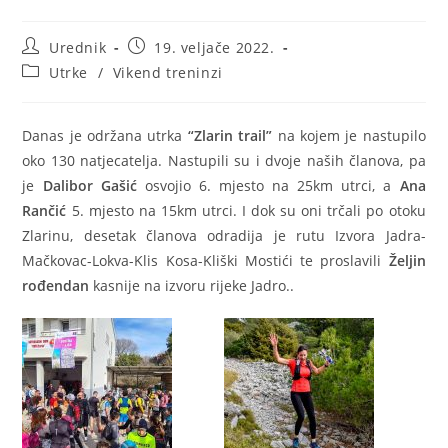
Urednik
19. veljače 2022.
Utrke
/
Vikend treninzi
Danas je održana utrka
“Zlarin trail”
na kojem je nastupilo
oko 130 natjecatelja. Nastupili su i dvoje naših članova, pa
je
Dalibor Gašić
osvojio 6. mjesto na 25km utrci, a
Ana
Rančić
5. mjesto na 15km utrci. I dok su oni trčali po otoku
Zlarinu, desetak članova odradija je rutu Izvora Jadra-
Mačkovac-Lokva-Klis Kosa-Kliški Mostići te proslavili
Željin
rođendan
kasnije na izvoru rijeke Jadro..