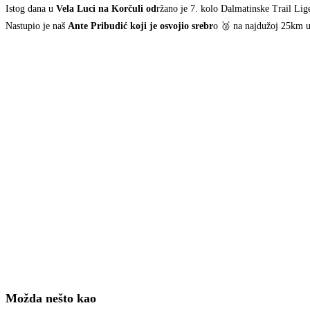
Istog dana u
Vela Luci na Korčuli od
ržano je 7. kolo Dalmatinske Trail Li
Nastupio je naš
Ante Pribudić koji je osvojio srebr
o 🥈 na najdužoj 25km 
Možda nešto kao