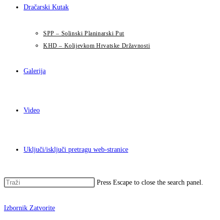
Dračarski Kutak
SPP – Solinski Planinarski Put
KHD – Kolijevkom Hrvatske Državnosti
Galerija
Video
Uključi/isključi pretragu web-stranice
Press Escape to close the search panel.
Izbornik
Zatvorite