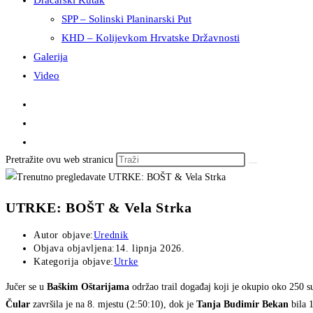
Dračarski Kutak
SPP – Solinski Planinarski Put
KHD – Kolijevkom Hrvatske Državnosti
Galerija
Video
Pretražite ovu web stranicu
UTRKE: BOŠT & Vela Strka
Autor objave:
Urednik
Objava objavljena:
14. lipnja 2026.
Kategorija objave:
Utrke
Jučer se u
Baškim Oštarijama
održao trail događaj koji je okupio oko 250 s
Čular
završila je na 8. mjestu (2:50:10), dok je
Tanja Budimir Bekan
bila 