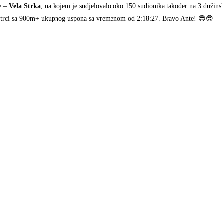
ge –
Vela Strka
, na kojem je sudjelovalo oko 150 sudionika također na 3 dužins
utrci sa 900m+ ukupnog uspona sa vremenom od 2:18:27. Bravo Ante! 😎😎