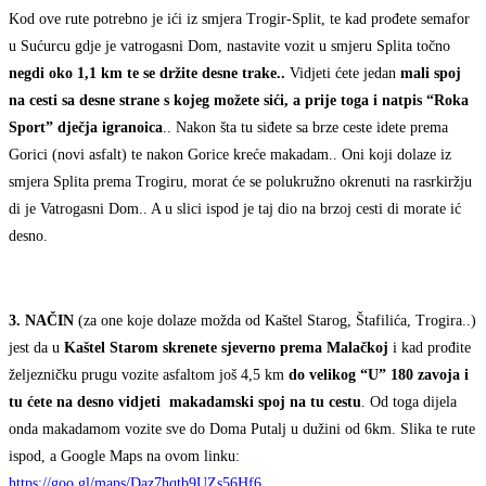
Kod ove rute potrebno je ići iz smjera Trogir-Split, te kad prođete semafor
u Sućurcu gdje je vatrogasni Dom, nastavite vozit u smjeru Splita točno
negdi oko 1,1 km te se držite desne trake..
Vidjeti ćete jedan
mali spoj
na cesti sa desne strane s kojeg možete sići, a prije toga i natpis “Roka
Sport” dječja igranoica
.. Nakon šta tu siđete sa brze ceste idete prema
Gorici (novi asfalt) te nakon Gorice kreće makadam.. Oni koji dolaze iz
smjera Splita prema Trogiru, morat će se polukružno okrenuti na rasrkiržju
di je Vatrogasni Dom.. A u slici ispod je taj dio na brzoj cesti di morate ić
desno.
3. NAČIN
(za one koje dolaze možda od Kaštel Starog, Štafilića, Trogira..)
jest da u
Kaštel Starom skrenete sjeverno prema Malačkoj
i kad prođite
željezničku prugu vozite asfaltom još 4,5 km
do velikog “U” 180 zavoja i
tu ćete na desno vidjeti makadamski spoj na tu cestu
. Od toga dijela
onda makadamom vozite sve do Doma Putalj u dužini od 6km. Slika te rute
ispod, a Google Maps na ovom linku:
https://goo.gl/maps/Daz7hqtb9UZs56Hf6