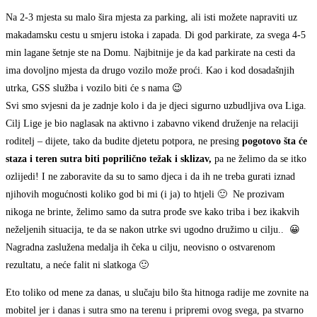
Na 2-3 mjesta su malo šira mjesta za parking, ali isti možete napraviti uz
makadamsku cestu u smjeru istoka i zapada. Di god parkirate, za svega 4-5
min lagane šetnje ste na Domu. Najbitnije je da kad parkirate na cesti da
ima dovoljno mjesta da drugo vozilo može proći. Kao i kod dosadašnjih
utrka, GSS služba i vozilo biti će s nama 😉
Svi smo svjesni da je zadnje kolo i da je djeci sigurno uzbudljiva ova Liga.
Cilj Lige je bio naglasak na aktivno i zabavno vikend druženje na relaciji
roditelj – dijete, tako da budite djetetu potpora, ne presing
pogotovo šta će
staza i teren sutra biti poprilično težak i sklizav,
pa ne želimo da se itko
ozlijedi! I ne zaboravite da su to samo djeca i da ih ne treba gurati iznad
njihovih mogućnosti koliko god bi mi (i ja) to htjeli 🙂 Ne prozivam
nikoga ne brinte, želimo samo da sutra prođe sve kako triba i bez ikakvih
neželjenih situacija, te da se nakon utrke svi ugodno družimo u cilju.. 😀
Nagradna zaslužena medalja ih čeka u cilju, neovisno o ostvarenom
rezultatu, a neće falit ni slatkoga 🙂
Eto toliko od mene za danas, u slučaju bilo šta hitnoga radije me zovnite na
mobitel jer i danas i sutra smo na terenu i pripremi ovog svega, pa stvarno