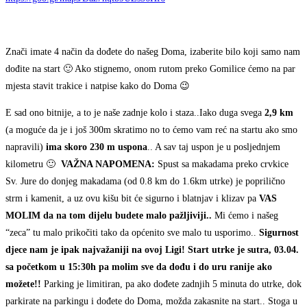
Znači imate 4 način da dođete do našeg Doma, izaberite bilo koji samo nam
dođite na start 🙂 Ako stignemo, onom rutom preko Gomilice ćemo na par
mjesta stavit trakice i natpise kako do Doma 😉
E sad ono bitnije, a to je naše zadnje kolo i staza..Iako duga svega
2,9 km
(a moguće da je i još 300m skratimo no to ćemo vam reć na startu ako smo
napravili)
ima skoro 230 m uspona
.. A sav taj uspon je u posljednjem
kilometru 🙂
VAŽNA NAPOMENA:
Spust sa makadama preko crvkice
Sv. Jure do donjeg makadama (od 0.8 km do 1.6km utrke) je poprilično
strm i kamenit, a uz ovu kišu bit će sigurno i blatnjav i klizav pa
VAS
MOLIM da na tom dijelu budete malo pažljiviji..
Mi ćemo i našeg
“zeca” tu malo prikočiti tako da općenito sve malo tu usporimo..
Sigurnost
djece nam je ipak najvažaniji na ovoj Ligi!
Start utrke je sutra, 03.04.
sa početkom u 15:30h pa molim sve da dođu i do uru ranije ako
možete!!
Parking je limitiran, pa ako dođete zadnjih 5 minuta do utrke, dok
parkirate na parkingu i dođete do Doma, možda zakasnite na start.. Stoga u