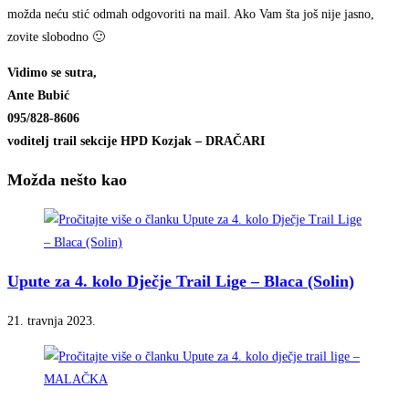
možda neću stić odmah odgovoriti na mail. Ako Vam šta još nije jasno,
zovite slobodno 🙂
Vidimo se sutra,
Ante Bubić
095/828-8606
voditelj trail sekcije HPD Kozjak – DRAČARI
Možda nešto kao
Upute za 4. kolo Dječje Trail Lige – Blaca (Solin)
21. travnja 2023.