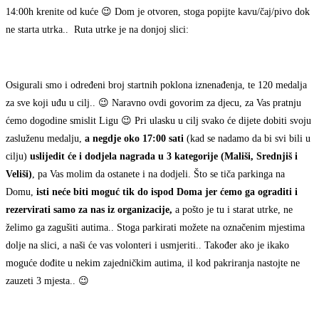
14:00h krenite od kuće 😉 Dom je otvoren, stoga popijte kavu/čaj/pivo dok
ne starta utrka.. Ruta utrke je na donjoj slici:
Osigurali smo i određeni broj startnih poklona iznenađenja, te 120 medalja
za sve koji uđu u cilj.. 😉 Naravno ovdi govorim za djecu, za Vas pratnju
ćemo dogodine smislit Ligu 😉 Pri ulasku u cilj svako će dijete dobiti svoju
zasluženu medalju,
a negdje oko 17:00 sati
(kad se nadamo da bi svi bili u
cilju)
uslijedit će i dodjela nagrada u 3 kategorije (Mališi, Srednjiš i
Veliši)
, pa Vas molim da ostanete i na dodjeli. Što se tiča parkinga na
Domu,
isti neće biti moguć tik do ispod Doma jer ćemo ga ograditi i
rezervirati samo za nas iz organizacije,
a pošto je tu i starat utrke, ne
želimo ga zagušiti autima.. Stoga parkirati možete na označenim mjestima
dolje na slici, a naši će vas volonteri i usmjeriti.. Također ako je ikako
moguće dođite u nekim zajedničkim autima, il kod pakriranja nastojte ne
zauzeti 3 mjesta.. 😉