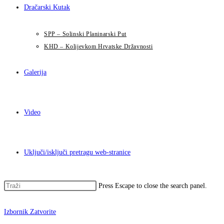
Dračarski Kutak
SPP – Solinski Planinarski Put
KHD – Kolijevkom Hrvatske Državnosti
Galerija
Video
Uključi/isključi pretragu web-stranice
Press Escape to close the search panel.
Izbornik
Zatvorite