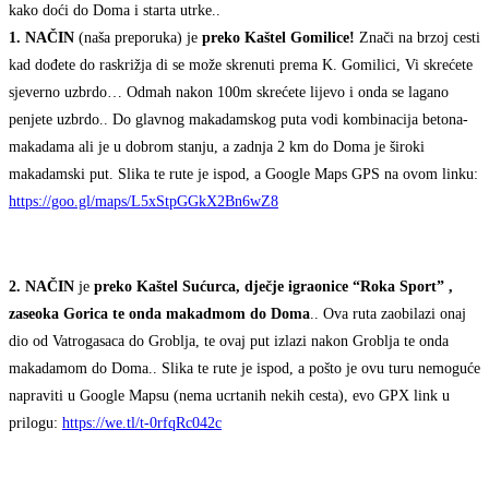
kako doći do Doma i starta utrke..
1. NAČIN
(naša preporuka) je
preko Kaštel Gomilice!
Znači na brzoj cesti
kad dođete do raskrižja di se može skrenuti prema K. Gomilici, Vi skrećete
sjeverno uzbrdo… Odmah nakon 100m skrećete lijevo i onda se lagano
penjete uzbrdo.. Do glavnog makadamskog puta vodi kombinacija betona-
makadama ali je u dobrom stanju, a zadnja 2 km do Doma je široki
makadamski put. Slika te rute je ispod, a Google Maps GPS na ovom linku:
https://goo.gl/maps/L5xStpGGkX2Bn6wZ8
2. NAČIN
je
preko Kaštel Sućurca, dječje igraonice “Roka Sport” ,
zaseoka Gorica te onda makadmom do Doma
.. Ova ruta zaobilazi onaj
dio od Vatrogasaca do Groblja, te ovaj put izlazi nakon Groblja te onda
makadamom do Doma.. Slika te rute je ispod, a pošto je ovu turu nemoguće
napraviti u Google Mapsu (nema ucrtanih nekih cesta), evo GPX link u
prilogu:
https://we.tl/t-0rfqRc042c