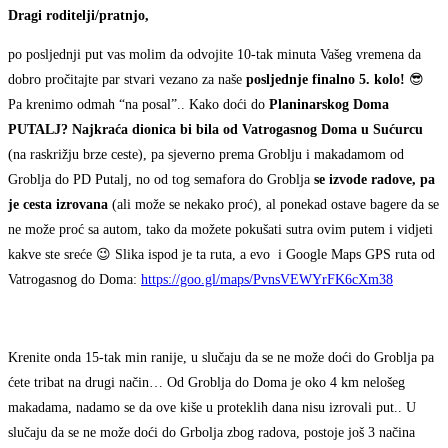
Dragi roditelji/pratnjo,
po posljednji put vas molim da odvojite 10-tak minuta Vašeg vremena da
dobro pročitajte par stvari vezano za naše
posljednje finalno 5. kolo!
😎
Pa krenimo odmah “na posal”.. Kako doći do
Planinarskog Doma
PUTALJ?
Najkraća dionica bi bila od Vatrogasnog Doma u Sućurcu
(na raskrižju brze ceste), pa sjeverno prema Groblju i makadamom od
Groblja do PD Putalj, no od tog semafora do Groblja
se izvode radove, pa
je cesta izrovana
(ali može se nekako proć), al ponekad ostave bagere da se
ne može proć sa autom, tako da možete pokušati sutra ovim putem i vidjeti
kakve ste sreće 😉 Slika ispod je ta ruta, a evo i Google Maps GPS ruta od
Vatrogasnog do Doma:
https://goo.gl/maps/PvnsVEWYrFK6cXm38
Krenite onda 15-tak min ranije, u slučaju da se ne može doći do Groblja pa
ćete tribat na drugi način… Od Groblja do Doma je oko 4 km nelošeg
makadama, nadamo se da ove kiše u proteklih dana nisu izrovali put.. U
slučaju da se ne može doći do Grbolja zbog radova, postoje još 3 načina