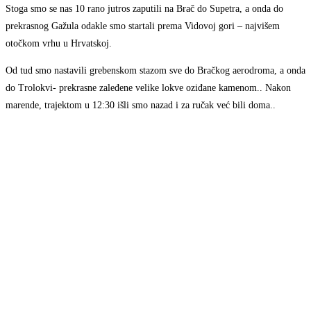
Stoga smo se nas 10 rano jutros zaputili na Brač do Supetra, a onda do
prekrasnog Gažula odakle smo startali prema Vidovoj gori – najvišem
otočkom vrhu u Hrvatskoj.
Od tud smo nastavili grebenskom stazom sve do Bračkog aerodroma, a onda
do Trolokvi- prekrasne zaleđene velike lokve oziđane kamenom.. Nakon
marende, trajektom u 12:30 išli smo nazad i za ručak već bili doma..