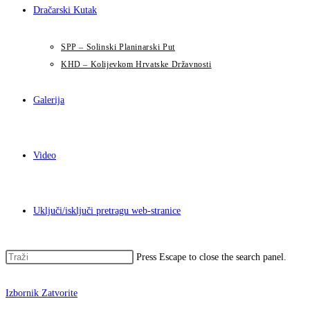
Dračarski Kutak
SPP – Solinski Planinarski Put
KHD – Kolijevkom Hrvatske Državnosti
Galerija
Video
Uključi/isključi pretragu web-stranice
Press Escape to close the search panel.
Izbornik
Zatvorite