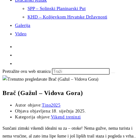
Dračarski Kutak
SPP – Solinski Planinarski Put
KHD – Kolijevkom Hrvatske Državnosti
Galerija
Video
Pretražite ovu web stranicu
Brač (Gažul – Vidova Gora)
Autor objave:
Tino2025
Objava objavljena:
18. siječnja 2025.
Kategorija objave:
Vikend treninzi
Sunčani zimski vikendi idealni su za – otoke! Nema gužve, nema turista i
nema vrućine, al zato ima lipe šume i još lipših trail staza i pogleda s vrha..