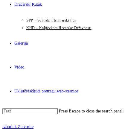
Dračarski Kutak
SPP – Solinski Planinarski Put
KHD – Kolijevkom Hrvatske Državnosti
Galerija
Video
Uključi/isključi pretragu web-stranice
Press Escape to close the search panel.
Izbornik
Zatvorite