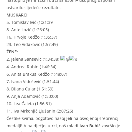
nastupilo je na 12km utrci sa 650m+ ukupnog uspona i
ostvarilo sljedeće rezultate:
MUŠKARCI:
5. Tomislav Ivić (1:21:39
8. Ante Lozić (1:26:05)
16. Hrvoje Kedžo (1:35:37)
23. Teo Vidaković (1:57:49)
ŽENE:
2. Jelena Sansević (1:34:38)
4. Andrea Rubin (1:46:34)
6. Anita Brakus Kedžo (1:48:07)
7. Ivana Vidošević (1:51:44)
8. Dijana Čular (1:51:59)
9. Anja Adamović (1:53:00)
10. Lea Ćaleta (1:56:31)
11. Iva Mrkonjić Ljušanin (2:07:26)
Čestike svima, pogotovo našoj
Jeli
na osvojenoj srebrenoj
medalji! A na dječjoj utrci, naš mladi
Ivan Bubić
završio je