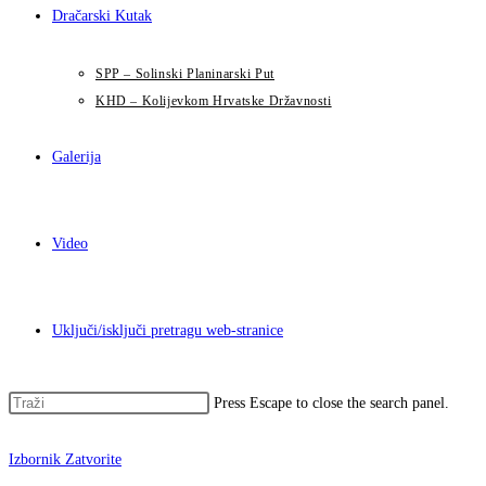
Dračarski Kutak
SPP – Solinski Planinarski Put
KHD – Kolijevkom Hrvatske Državnosti
Galerija
Video
Uključi/isključi pretragu web-stranice
Press Escape to close the search panel.
Izbornik
Zatvorite