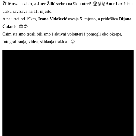
Žilić
osvaja zlato, a
Jure Žilić
srebro na 9km utrci! 🏆🥇🥈
Ante Lozić
istu
utrku završava na 11. mjesto.
A na utrci od 19km,
Ivana Vidošević
osvaja 5. mjesto, a pridošlica
Dijana
Čular
8. 😎😎
Osim šta smo trčali bili smo i aktivni volonteri i pomogli oko okrepe,
fotografiranja, videa, skidanja trakica.. 😊