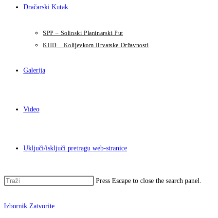
Dračarski Kutak
SPP – Solinski Planinarski Put
KHD – Kolijevkom Hrvatske Državnosti
Galerija
Video
Uključi/isključi pretragu web-stranice
Press Escape to close the search panel.
Izbornik
Zatvorite