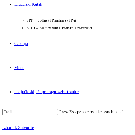
Dračarski Kutak
SPP – Solinski Planinarski Put
KHD – Kolijevkom Hrvatske Državnosti
Galerija
Video
Uključi/isključi pretragu web-stranice
Press Escape to close the search panel.
Izbornik
Zatvorite