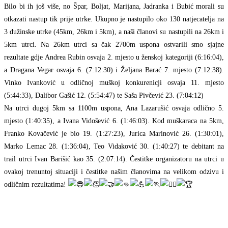
Bilo bi ih još više, no Špar, Boljat, Marijana, Jadranka i Bubić morali su
otkazati nastup tik prije utrke. Ukupno je nastupilo oko 130 natjecatelja na
3 dužinske utrke (45km, 26km i 5km), a naši članovi su nastupili na 26km i
5km utrci. Na 26km utrci sa čak 2700m uspona ostvarili smo sjajne
rezultate gdje Andrea Rubin osvaja 2. mjesto u ženskoj kategoriji (6:16:04),
a Dragana Vegar osvaja 6. (7:12:30) i Željana Barać 7. mjesto (7:12:38).
Vinko Ivanković u odličnoj muškoj konkurenicji osvaja 11. mjesto
(5:44:33), Dalibor Gašić 12. (5:54:47) te Saša Pivčević 23. (7:04:12)
Na utrci dugoj 5km sa 1100m uspona, Ana Lazarušić osvaja odlično 5.
mjesto (1:40:35), a Ivana Vidošević 6. (1:46:03). Kod muškaraca na 5km,
Franko Kovačević je bio 19. (1:27:23), Jurica Marinović 26. (1:30:01),
Marko Lemac 28. (1:36:04), Teo Vidaković 30. (1:40:27) te debitant na
trail utrci Ivan Barišić kao 35. (2:07:14). Čestitke organizatoru na utrci u
ovakoj trenuntoj situaciji i čestitke našim članovima na velikom odzivu i
odličnim rezultatima!