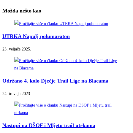
Možda nešto kao
UTRKA Napulj polumaraton
23. veljače 2025.
Održano 4. kolo Dječje Trail Lige na Blacama
24. travnja 2023.
Nastupi na DŠOF i Mljetu trail utrkama