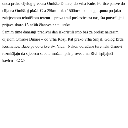
onda preko cijelog grebena Omiške Dinare, do vrha Kule, Fortice pa sve do
cilja na Omiškoj plaži. Cca 25km i oko 1500m+ ukupnog uspona po jako
zahtjevnom tehničkom terenu – prava trail poslastica za nas, šta potvrđuje i
prijava skoro 15 naših članova na tu utrku.
Samim time današnji predivni dan iskoristili smo baš za prolaz najtežim
dijelom Omiške Dinare – od vrha Kozji Rat preko vrha Sinjal, Golog Brda,
Kosmatice, Babe pa do crkve Sv. Vida.. Nakon odrađene ture neki članovi
razmišljaju da sljedeću subotu možda ipak provedu na Rivi ispijajući
kavicu.. 😊😊