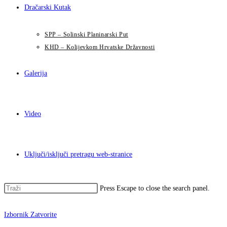
Dračarski Kutak
SPP – Solinski Planinarski Put
KHD – Kolijevkom Hrvatske Državnosti
Galerija
Video
Uključi/isključi pretragu web-stranice
Press Escape to close the search panel.
Izbornik
Zatvorite