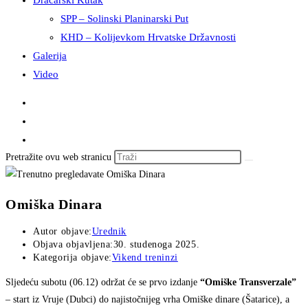
Dračarski Kutak
SPP – Solinski Planinarski Put
KHD – Kolijevkom Hrvatske Državnosti
Galerija
Video
Pretražite ovu web stranicu
Omiška Dinara
Autor objave:
Urednik
Objava objavljena:
30. studenoga 2025.
Kategorija objave:
Vikend treninzi
Sljedeću subotu (06.12) održat će se prvo izdanje
“Omiške Transverzale”
– start iz Vruje (Dubci) do najistočnijeg vrha Omiške dinare (Šatarice), a