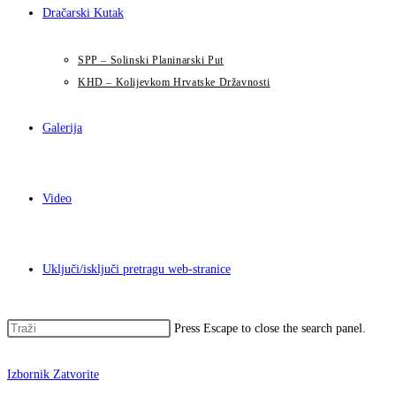
Dračarski Kutak
SPP – Solinski Planinarski Put
KHD – Kolijevkom Hrvatske Državnosti
Galerija
Video
Uključi/isključi pretragu web-stranice
Press Escape to close the search panel.
Izbornik
Zatvorite