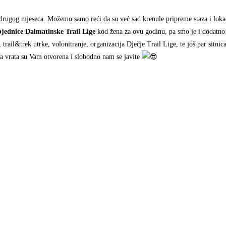
drugog mjeseca. Možemo samo reći da su već sad krenule pripreme staza i lokac
bjednice Dalmatinske Trail Lige
kod žena za ovu godinu, pa smo je i dodatno
i, trail&trek utrke, volonitranje, organizacija Dječje Trail Lige, te još par sitn
aša vrata su Vam otvorena i slobodno nam se javite