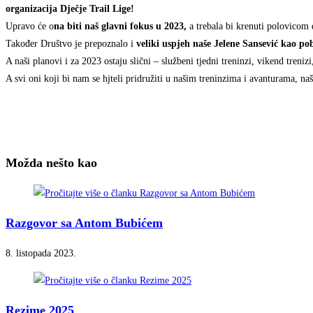
organizacija Dječje Trail Lige!
Upravo će o
na biti naš glavni fokus u 2023,
a trebala bi krenuti polovicom 
Također Društvo je prepoznalo i
veliki uspjeh naše Jelene Sansević kao po
A naši planovi i za 2023 ostaju slični – službeni tjedni treninzi, vikend treniz
A svi oni koji bi nam se hjteli pridružiti u našim treninzima i avanturama, n
Možda nešto kao
Razgovor sa Antom Bubićem
8. listopada 2023.
Rezime 2025