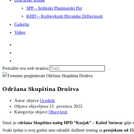
Dračarski Kutak
SPP – Solinski Planinarski Put
KHD – Kolijevkom Hrvatske Državnosti
Galerija
Video
Pretražite ovu web stranicu
Održana Skupština Društva
Autor objave:
Urednik
Objava objavljena:
13. prosinca 2022.
Kategorija objave:
Obavijesti
Sinoć je o
držana Skupština našeg
HPD “Kozjak” – Kaštel
Sućurac
gdje 
Svaki tjedan u ovoj godini smo odradili službeni trening sa
prosjekom od 15