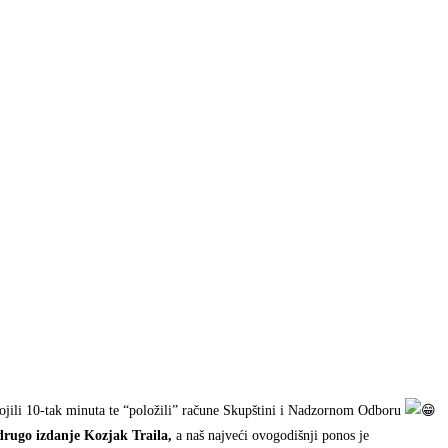
jili 10-tak minuta te “položili” račune Skupštini i Nadzornom Odboru
 drugo izdanje Kozjak Traila,
a naš najveći ovogodišnji ponos je