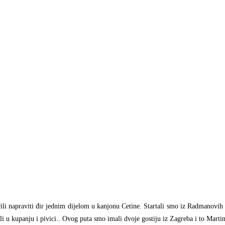
ili napraviti đir jednim dijelom u kanjonu Cetine. Startali smo iz Radmanovih 
i u kupanju i pivici.. Ovog puta smo imali dvoje gostiju iz Zagreba i to Marti