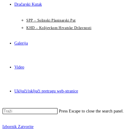
Dračarski Kutak
SPP – Solinski Planinarski Put
KHD – Kolijevkom Hrvatske Državnosti
Galerija
Video
Uključi/isključi pretragu web-stranice
Press Escape to close the search panel.
Izbornik
Zatvorite