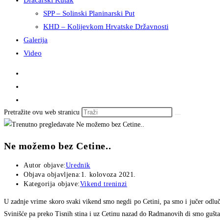
Dračarski Kutak
SPP – Solinski Planinarski Put
KHD – Kolijevkom Hrvatske Državnosti
Galerija
Video
Pretražite ovu web stranicu
Ne možemo bez Cetine..
Autor objave:
Urednik
Objava objavljena:
1. kolovoza 2021.
Kategorija objave:
Vikend treninzi
U zadnje vrime skoro svaki vikend smo negdi po Cetini, pa smo i jučer odluč
Svinišće pa preko Tisnih stina i uz Cetinu nazad do Radmanovih di smo guštal