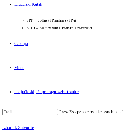
Dračarski Kutak
SPP – Solinski Planinarski Put
KHD – Kolijevkom Hrvatske Državnosti
Galerija
Video
Uključi/isključi pretragu web-stranice
Press Escape to close the search panel.
Izbornik
Zatvorite