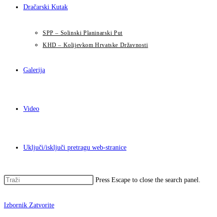
Dračarski Kutak
SPP – Solinski Planinarski Put
KHD – Kolijevkom Hrvatske Državnosti
Galerija
Video
Uključi/isključi pretragu web-stranice
Press Escape to close the search panel.
Izbornik
Zatvorite