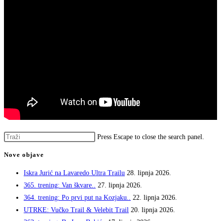
Press Escape to close the search panel.
Nove objave
Iskra Jurić na Lavaredo Ultra Trailu
28. lipnja 2026.
365. trening: Van škvare..
27. lipnja 2026.
364. trening: Po prvi put na Kozjaku..
22. lipnja 2026.
UTRKE: Vučko Trail & Velebit Trail
20. lipnja 2026.