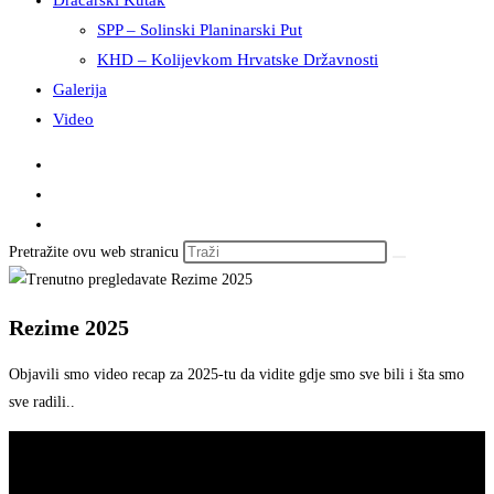
Dračarski Kutak
SPP – Solinski Planinarski Put
KHD – Kolijevkom Hrvatske Državnosti
Galerija
Video
Pretražite ovu web stranicu
Rezime 2025
Objavili smo video recap za 2025-tu da vidite gdje smo sve bili i šta smo
sve radili..