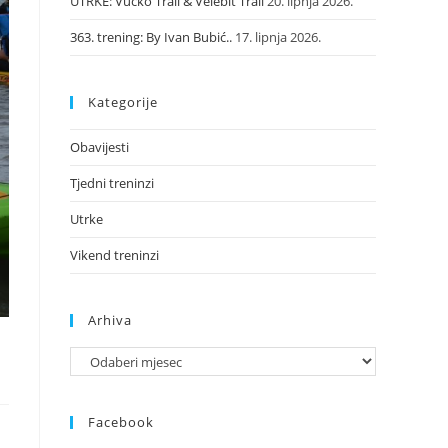
UTRKE: Vučko Trail & Velebit Trail
20. lipnja 2026.
363. trening: By Ivan Bubić..
17. lipnja 2026.
Kategorije
Obavijesti
Tjedni treninzi
Utrke
Vikend treninzi
Arhiva
Facebook