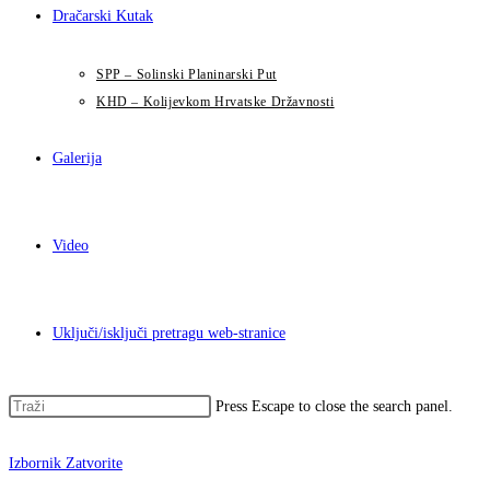
Dračarski Kutak
SPP – Solinski Planinarski Put
KHD – Kolijevkom Hrvatske Državnosti
Galerija
Video
Uključi/isključi pretragu web-stranice
Press Escape to close the search panel.
Izbornik
Zatvorite