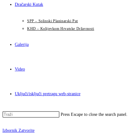
Dračarski Kutak
SPP – Solinski Planinarski Put
KHD – Kolijevkom Hrvatske Državnosti
Galerija
Video
Uključi/isključi pretragu web-stranice
Press Escape to close the search panel.
Izbornik
Zatvorite