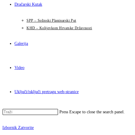
Dračarski Kutak
SPP – Solinski Planinarski Put
KHD – Kolijevkom Hrvatske Državnosti
Galerija
Video
Uključi/isključi pretragu web-stranice
Press Escape to close the search panel.
Izbornik
Zatvorite