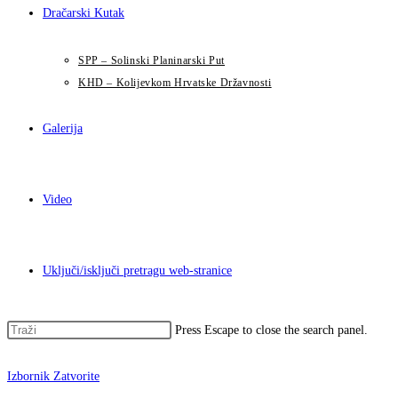
Dračarski Kutak
SPP – Solinski Planinarski Put
KHD – Kolijevkom Hrvatske Državnosti
Galerija
Video
Uključi/isključi pretragu web-stranice
Press Escape to close the search panel.
Izbornik
Zatvorite