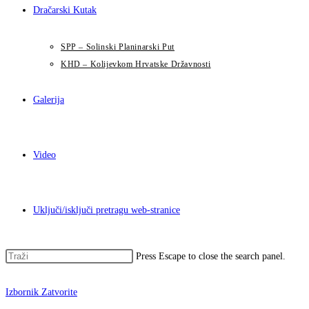
Dračarski Kutak
SPP – Solinski Planinarski Put
KHD – Kolijevkom Hrvatske Državnosti
Galerija
Video
Uključi/isključi pretragu web-stranice
Press Escape to close the search panel.
Izbornik
Zatvorite