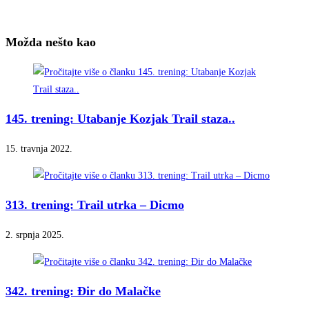
Možda nešto kao
145. trening: Utabanje Kozjak Trail staza..
15. travnja 2022.
313. trening: Trail utrka – Dicmo
2. srpnja 2025.
342. trening: Đir do Malačke