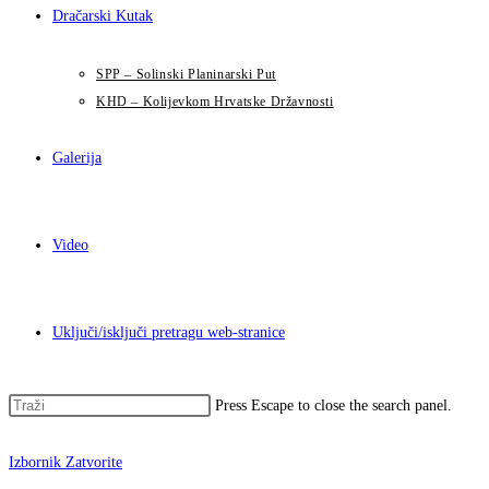
Dračarski Kutak
SPP – Solinski Planinarski Put
KHD – Kolijevkom Hrvatske Državnosti
Galerija
Video
Uključi/isključi pretragu web-stranice
Press Escape to close the search panel.
Izbornik
Zatvorite