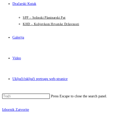
Dračarski Kutak
SPP – Solinski Planinarski Put
KHD – Kolijevkom Hrvatske Državnosti
Galerija
Video
Uključi/isključi pretragu web-stranice
Press Escape to close the search panel.
Izbornik
Zatvorite