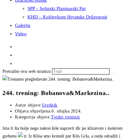
Dračarski Kutak
SPP – Solinski Planinarski Put
KHD – Kolijevkom Hrvatske Državnosti
Galerija
Video
Pretražite ovu web stranicu
244. trening: Bobanova&Markezina..
Autor objave:
Urednik
Objava objavljena:
6. ožujka 2024.
Kategorija objave:
Tjedni treninzi
Ima li šta bolje nego nakon kiše napravit đir po klizavom i mokrom
grebenu
Iz Klisa smo krenuli put Klis Grla, a onda odradili i