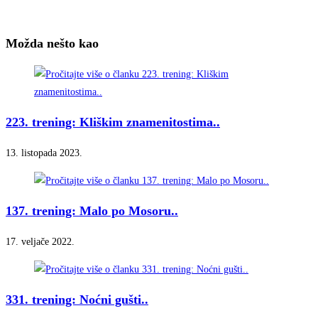
Možda nešto kao
223. trening: Kliškim znamenitostima..
13. listopada 2023.
137. trening: Malo po Mosoru..
17. veljače 2022.
331. trening: Noćni gušti..