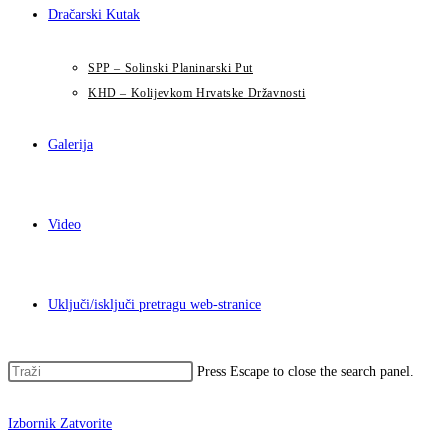
Dračarski Kutak
SPP – Solinski Planinarski Put
KHD – Kolijevkom Hrvatske Državnosti
Galerija
Video
Uključi/isključi pretragu web-stranice
Press Escape to close the search panel.
Izbornik
Zatvorite