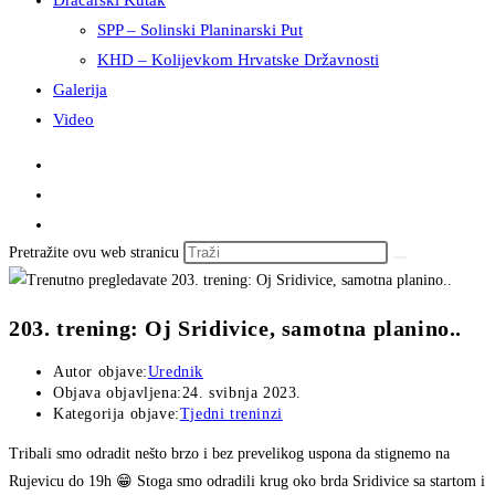
Dračarski Kutak
SPP – Solinski Planinarski Put
KHD – Kolijevkom Hrvatske Državnosti
Galerija
Video
Pretražite ovu web stranicu
203. trening: Oj Sridivice, samotna planino..
Autor objave:
Urednik
Objava objavljena:
24. svibnja 2023.
Kategorija objave:
Tjedni treninzi
Tribali smo odradit nešto brzo i bez prevelikog uspona da stignemo na
Rujevicu do 19h 😁 Stoga smo odradili krug oko brda Sridivice sa startom i