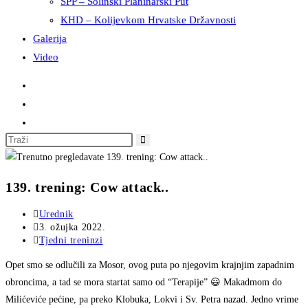
SPP – Solinski Planinarski Put
KHD – Kolijevkom Hrvatske Državnosti
Galerija
Video
Pretražite
ovu
web
139. trening: Cow attack..
stranicu
Autor
Urednik
objave:
Objava
3. ožujka 2022.
objavljena:
Kategorija
Tjedni treninzi
objave:
Opet smo se odlučili za Mosor, ovog puta po njegovim krajnjim zapadnim
obroncima, a tad se mora startat samo od “Terapije” 😃 Makadmom do
Milićeviće pećine, pa preko Klobuka, Lokvi i Sv. Petra nazad. Jedno vrime