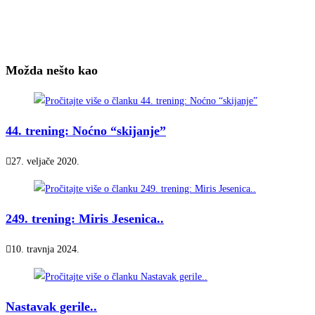
Možda nešto kao
44. trening: Noćno “skijanje”
27. veljače 2020.
249. trening: Miris Jesenica..
10. travnja 2024.
Nastavak gerile..