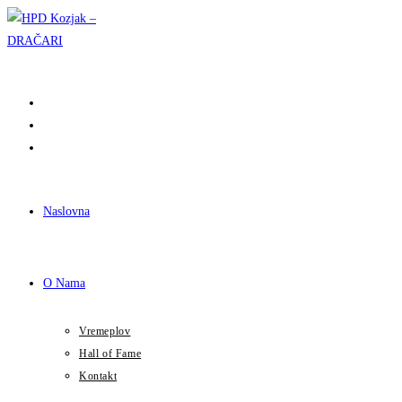
Preskoči
na
sadržaj
Naslovna
O Nama
Vremeplov
Hall of Fame
Kontakt