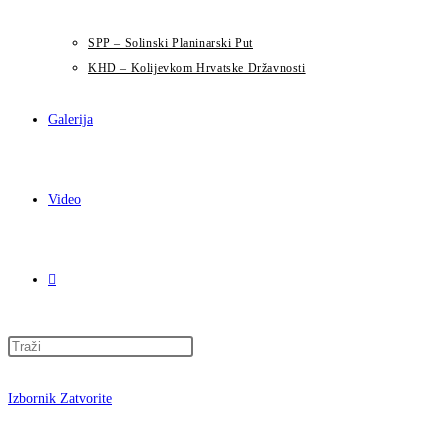
SPP – Solinski Planinarski Put
KHD – Kolijevkom Hrvatske Državnosti
Galerija
Video
Uključi/isključi
Press
pretragu
Escape
to
Izbornik
Zatvorite
close
web-
the