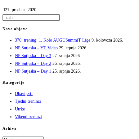
21. prosinca 2020.
Press
Escape
Nove objave
to
370. trening: 1. Kolo AUGUSummiT Lige
9. kolovoza 2026.
close
NP Sutjeska – YT Video
29. srpnja 2026.
the
NP Sutjeska – Day 3
27. srpnja 2026.
search
NP Sutjeska – Day 2
26. srpnja 2026.
panel.
NP Sutjeska – Day 1
25. srpnja 2026.
Kategorije
Obavijesti
Tjedni treninzi
Utrke
Vikend treninzi
Arhiva