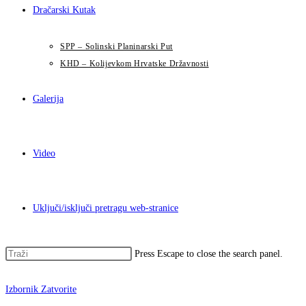
Dračarski Kutak
SPP – Solinski Planinarski Put
KHD – Kolijevkom Hrvatske Državnosti
Galerija
Video
Uključi/isključi pretragu web-stranice
Press Escape to close the search panel.
Izbornik
Zatvorite