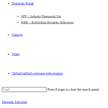
Dračarski Kutak
SPP – Solinski Planinarski Put
KHD – Kolijevkom Hrvatske Državnosti
Galerija
Video
Uključi/isključi pretragu web-stranice
Press Escape to close the search panel.
Izbornik
Zatvorite