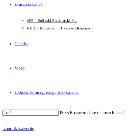
Dračarski Kutak
SPP – Solinski Planinarski Put
KHD – Kolijevkom Hrvatske Državnosti
Galerija
Video
Uključi/isključi pretragu web-stranice
Press Escape to close the search panel.
Izbornik
Zatvorite