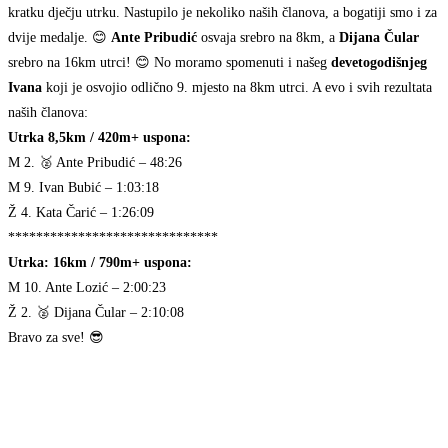
kratku dječju utrku. Nastupilo je nekoliko naših članova, a bogatiji smo i za
dvije medalje. 😊
Ante Pribudić
osvaja srebro na 8km, a
Dijana Čular
srebro na 16km utrci! 😊 No moramo spomenuti i našeg
devetogodišnjeg
Ivana
koji je osvojio odlično 9. mjesto na 8km utrci. A evo i svih rezultata
naših članova:
Utrka 8,5km / 420m+ uspona:
M 2. 🥈 Ante Pribudić – 48:26
M 9. Ivan Bubić – 1:03:18
Ž 4. Kata Čarić – 1:26:09
******************************
Utrka: 16km / 790m+ uspona:
M 10. Ante Lozić – 2:00:23
Ž 2. 🥈 Dijana Čular – 2:10:08
Bravo za sve! 😎