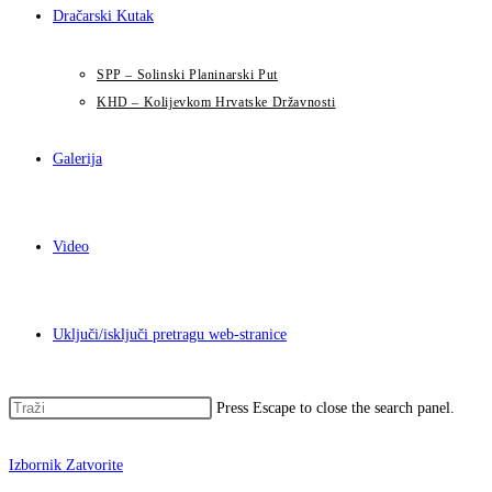
Dračarski Kutak
SPP – Solinski Planinarski Put
KHD – Kolijevkom Hrvatske Državnosti
Galerija
Video
Uključi/isključi pretragu web-stranice
Press Escape to close the search panel.
Izbornik
Zatvorite