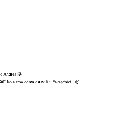
avo Andrea 🤗
 50E koje smo odma ostavili u čevapćnici.. 😊