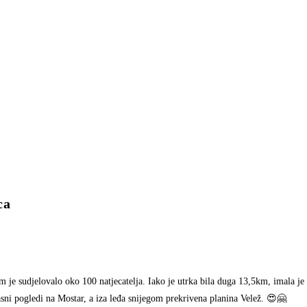
ca
 je sudjelovalo oko 100 natjecatelja. Iako je utrka bila duga 13,5km, imala j
krasni pogledi na Mostar, a iza leđa snijegom prekrivena planina Velež. 😍🤗