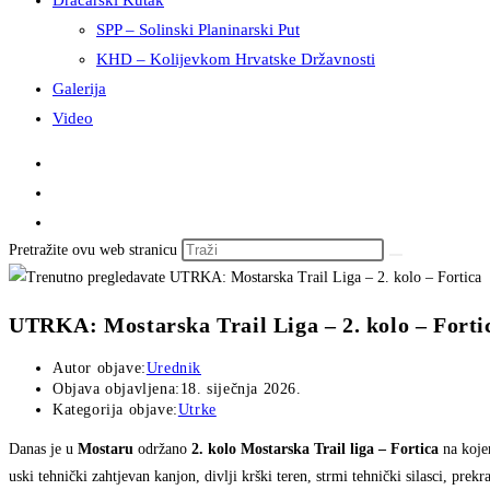
Dračarski Kutak
SPP – Solinski Planinarski Put
KHD – Kolijevkom Hrvatske Državnosti
Galerija
Video
Pretražite ovu web stranicu
UTRKA: Mostarska Trail Liga – 2. kolo – Forti
Autor objave:
Urednik
Objava objavljena:
18. siječnja 2026.
Kategorija objave:
Utrke
Danas je u
Mostaru
održano
2. kolo Mostarska Trail liga – Fortica
na kojem
uski tehnički zahtjevan kanjon, divlji krški teren, strmi tehnički silasci, pre