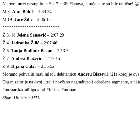
Na ovoj utrci nastupilo je čak 7 naših članova, a naše cure su bile odlične! 🤗
M 8.
Ante Bubić
– 1:39:24
M 19.
Jure Žilić
– 2:06:15
**************************
Ž 3. 🥉
Jelena Sansević
– 2:07:29
Ž 4.
Jadranka Žilić
– 2:07:46
Ž 6.
Tanja Budimir Bekan
– 2:13:32
Ž 7.
Andrea Blažević
– 2:17:15
Ž 9.
Dijana Čular
– 2:35:52
Moramo pohvaliti našu mladu debitanticu
Andreu Blažević
(21) kojoj je ova
Organizator je na ovoj utrci i novčano nagrađivao i određene segmente, a naš
#mostarskatrailliga #mtl #fotrica #mostar
Slike: Dračari / MTL