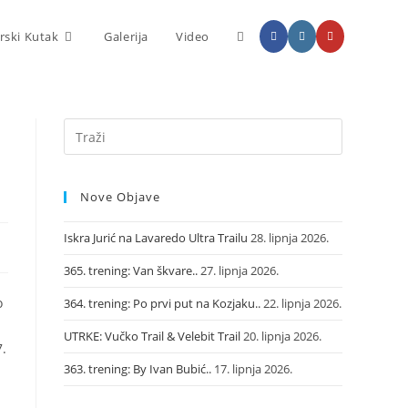
rski Kutak
Galerija
Video
Nove Objave
Iskra Jurić na Lavaredo Ultra Trailu
28. lipnja 2026.
365. trening: Van škvare..
27. lipnja 2026.
o
364. trening: Po prvi put na Kozjaku..
22. lipnja 2026.
UTRKE: Vučko Trail & Velebit Trail
20. lipnja 2026.
7.
363. trening: By Ivan Bubić..
17. lipnja 2026.