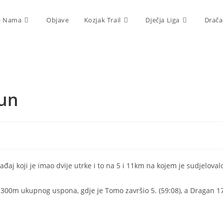
 Nama
Objave
Kozjak Trail
Dječja Liga
Drača
Run
đaj koji je imao dvije utrke i to na 5 i 11km na kojem je sudjeloval
 300m ukupnog uspona, gdje je Tomo završio 5. (59:08), a Dragan 1