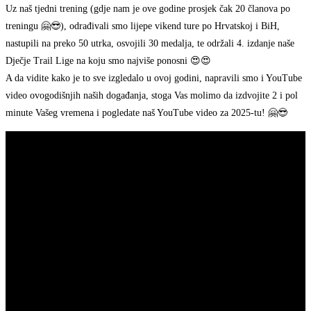
Uz naš tjedni trening (gdje nam je ove godine prosjek čak 20 članova po
treningu 🤗😎), odrađivali smo lijepe vikend ture po Hrvatskoj i BiH,
nastupili na preko 50 utrka, osvojili 30 medalja, te održali 4. izdanje naše
Dječje Trail Lige na koju smo najviše ponosni 😍😍
A da vidite kako je to sve izgledalo u ovoj godini, napravili smo i YouTube
video ovogodišnjih naših događanja, stoga Vas molimo da izdvojite 2 i pol
minute Vašeg vremena i pogledate naš YouTube video za 2025-tu! 🤗😎