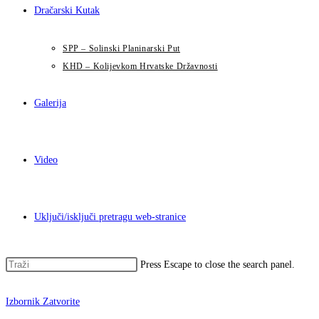
Dračarski Kutak
SPP – Solinski Planinarski Put
KHD – Kolijevkom Hrvatske Državnosti
Galerija
Video
Uključi/isključi pretragu web-stranice
Press Escape to close the search panel.
Izbornik
Zatvorite