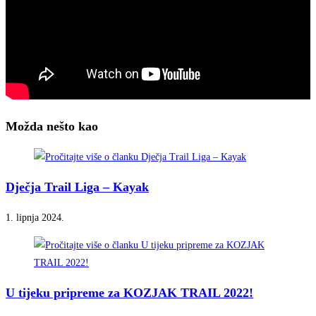
Možda nešto kao
Dječja Trail Liga – Kayak
1. lipnja 2024.
U tijeku pripreme za KOZJAK TRAIL 2022!