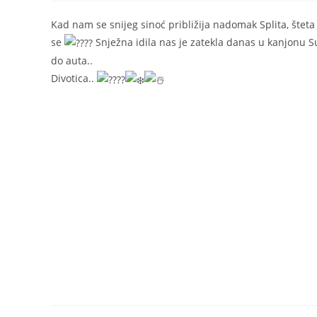
Kad nam se snijeg sinoć približija nadomak Splita, šteta j
se
Snježna idila nas je zatekla danas u kanjonu S
do auta..
Divotica..