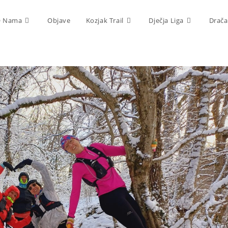
 Nama
Objave
Kozjak Trail
Dječja Liga
Drača