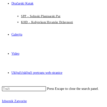
Dračarski Kutak
SPP – Solinski Planinarski Put
KHD – Kolijevkom Hrvatske Državnosti
Galerija
Video
Uključi/isključi pretragu web-stranice
Press Escape to close the search panel.
Izbornik
Zatvorite