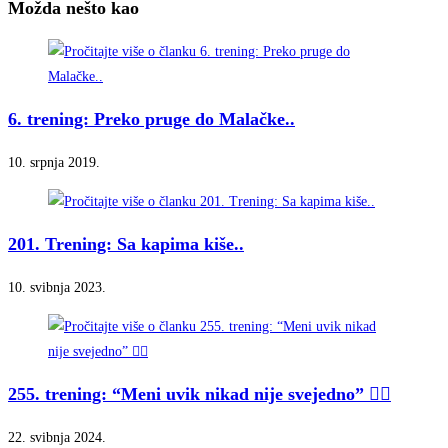
Možda nešto kao
6. trening: Preko pruge do Malačke..
10. srpnja 2019.
201. Trening: Sa kapima kiše..
10. svibnja 2023.
255. trening: “Meni uvik nikad nije svejedno” 🤷‍♂️
22. svibnja 2024.