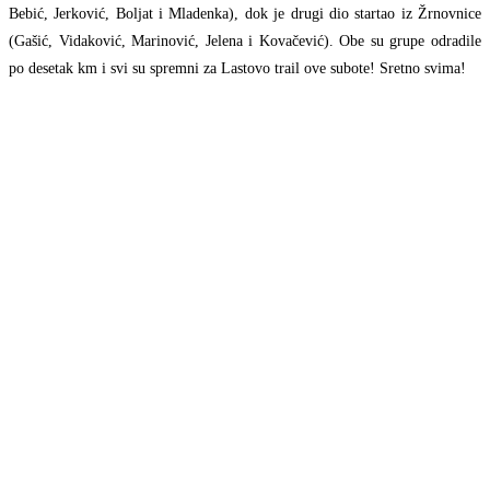
Bebić, Jerković, Boljat i Mladenka), dok je drugi dio startao iz Žrnovnice
(Gašić, Vidaković, Marinović, Jelena i Kovačević). Obe su grupe odradile
po desetak km i svi su spremni za Lastovo trail ove subote! Sretno svima!