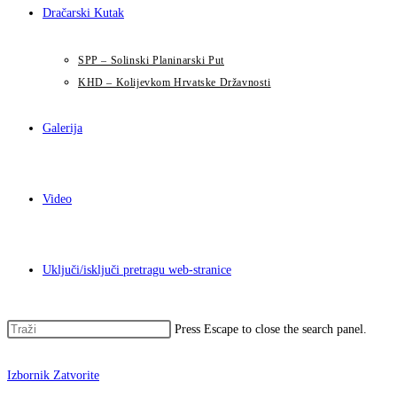
Dračarski Kutak
SPP – Solinski Planinarski Put
KHD – Kolijevkom Hrvatske Državnosti
Galerija
Video
Uključi/isključi pretragu web-stranice
Press Escape to close the search panel.
Izbornik
Zatvorite