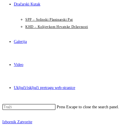
Dračarski Kutak
SPP – Solinski Planinarski Put
KHD – Kolijevkom Hrvatske Državnosti
Galerija
Video
Uključi/isključi pretragu web-stranice
Press Escape to close the search panel.
Izbornik
Zatvorite