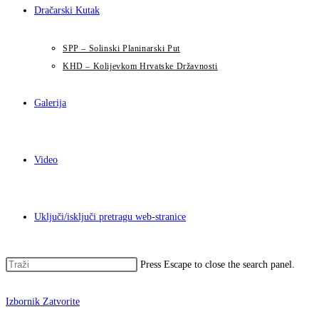
Dračarski Kutak
SPP – Solinski Planinarski Put
KHD – Kolijevkom Hrvatske Državnosti
Galerija
Video
Uključi/isključi pretragu web-stranice
Press Escape to close the search panel.
Izbornik
Zatvorite