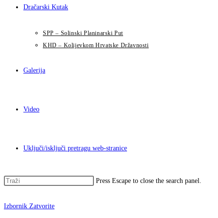
Dračarski Kutak
SPP – Solinski Planinarski Put
KHD – Kolijevkom Hrvatske Državnosti
Galerija
Video
Uključi/isključi pretragu web-stranice
Press Escape to close the search panel.
Izbornik
Zatvorite