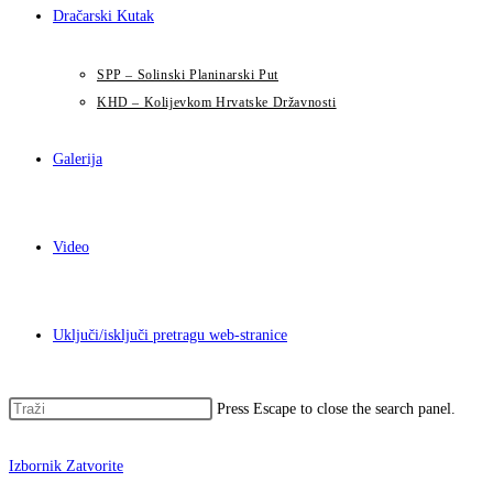
Dračarski Kutak
SPP – Solinski Planinarski Put
KHD – Kolijevkom Hrvatske Državnosti
Galerija
Video
Uključi/isključi pretragu web-stranice
Press Escape to close the search panel.
Izbornik
Zatvorite