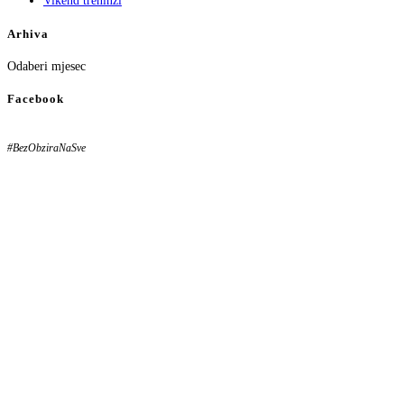
Vikend treninzi
Arhiva
Arhiva
Odaberi mjesec
Facebook
#BezObziraNaSve