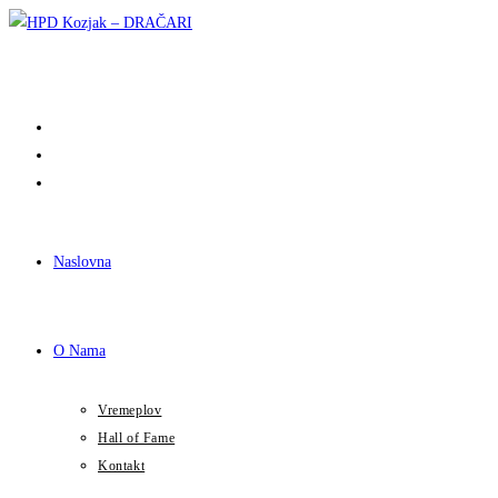
Preskoči
na
sadržaj
Naslovna
O Nama
Vremeplov
Hall of Fame
Kontakt