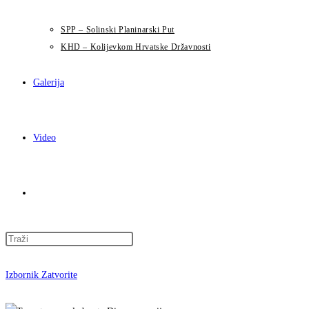
SPP – Solinski Planinarski Put
KHD – Kolijevkom Hrvatske Državnosti
Galerija
Video
Uključi/isključi
Press
pretragu
Escape
to
Izbornik
Zatvorite
close
web-
the