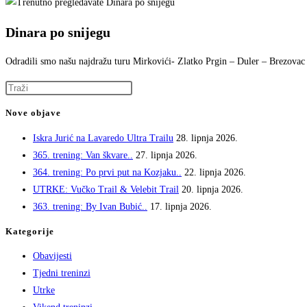
search
Dinara po snijegu
panel.
stranice
Odradili smo našu najdražu turu Mirkovići- Zlatko Prgin – Duler – Brezovac i
Press
Escape
Nove objave
to
Iskra Jurić na Lavaredo Ultra Trailu
28. lipnja 2026.
close
365. trening: Van škvare..
27. lipnja 2026.
the
364. trening: Po prvi put na Kozjaku..
22. lipnja 2026.
search
UTRKE: Vučko Trail & Velebit Trail
20. lipnja 2026.
panel.
363. trening: By Ivan Bubić..
17. lipnja 2026.
Kategorije
Obavijesti
Tjedni treninzi
Utrke