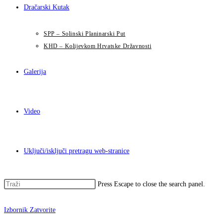
Dračarski Kutak
SPP – Solinski Planinarski Put
KHD – Kolijevkom Hrvatske Državnosti
Galerija
Video
Uključi/isključi pretragu web-stranice
Press Escape to close the search panel.
Izbornik
Zatvorite