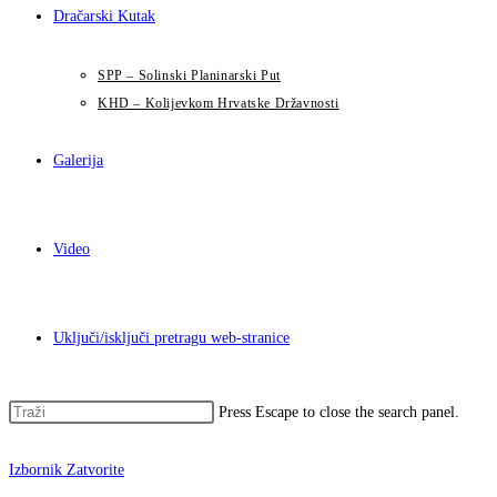
Dračarski Kutak
SPP – Solinski Planinarski Put
KHD – Kolijevkom Hrvatske Državnosti
Galerija
Video
Uključi/isključi pretragu web-stranice
Press Escape to close the search panel.
Izbornik
Zatvorite