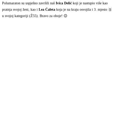
Polumaraton su uspješno završili naš
Ivica Delić
koji je nastupio više kao
pratnja svojoj ženi, kao i
Lea Ćaleta
koja je na kraju osvojila i 3. mjesto 🥉
u svojoj kategoriji (Ž55). Bravo za oboje! 😊