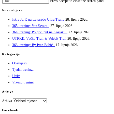
Press Escape to close the search panel.
Nove objave
Iskra Jurić na Lavaredo Ultra Trailu
28. lipnja 2026.
365. trening: Van škvare..
27. lipnja 2026.
364. trening: Po prvi put na Kozjaku..
22. lipnja 2026.
UTRKE: Vučko Trail & Velebit Trail
20. lipnja 2026.
363. trening: By Ivan Bubić..
17. lipnja 2026.
Kategorije
Obavijesti
Tjedni treninzi
Utrke
Vikend treninzi
Arhiva
Arhiva
Facebook