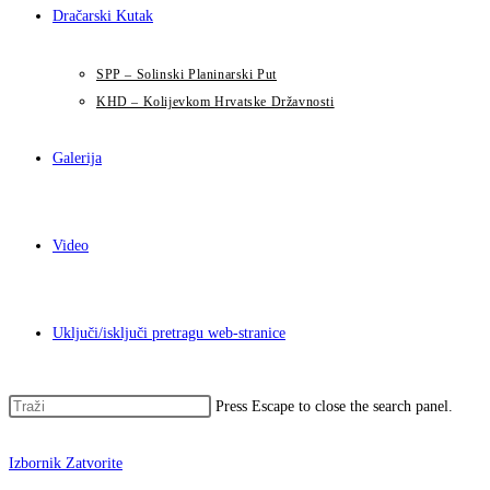
Dračarski Kutak
SPP – Solinski Planinarski Put
KHD – Kolijevkom Hrvatske Državnosti
Galerija
Video
Uključi/isključi pretragu web-stranice
Press Escape to close the search panel.
Izbornik
Zatvorite