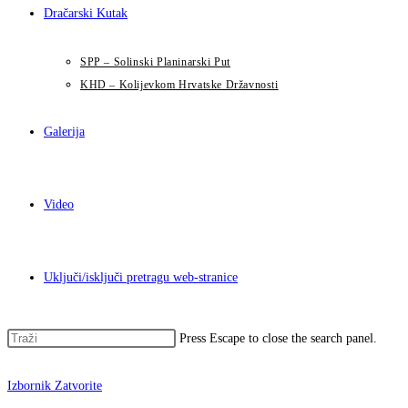
Dračarski Kutak
SPP – Solinski Planinarski Put
KHD – Kolijevkom Hrvatske Državnosti
Galerija
Video
Uključi/isključi pretragu web-stranice
Press Escape to close the search panel.
Izbornik
Zatvorite